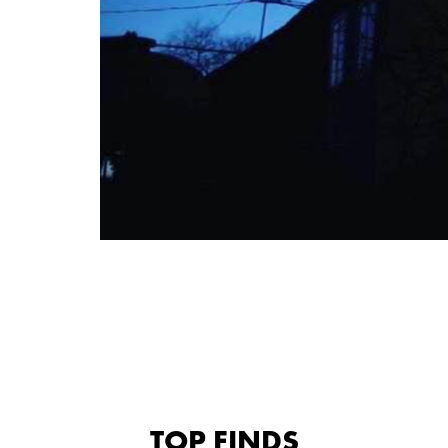
TOP FINDS