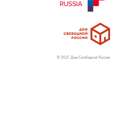
© 2021 Дом Свободной России