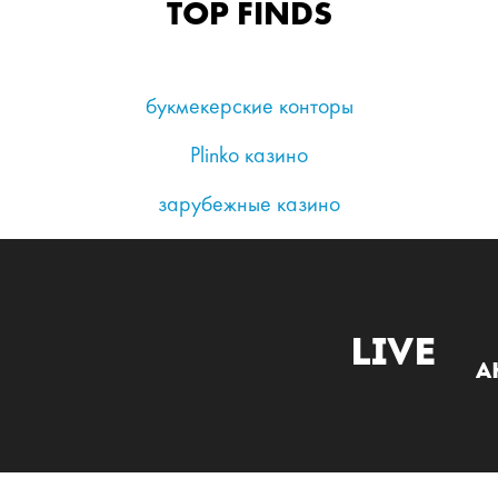
TOP FINDS
букмекерские конторы
Plinko казино
зарубежные казино
Live
А