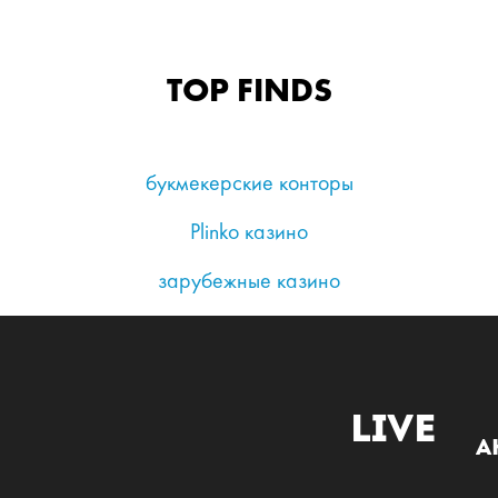
TOP FINDS
букмекерские конторы
Plinko казино
зарубежные казино
Live
А