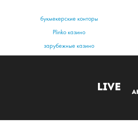
букмекерские конторы
Plinko казино
зарубежные казино
Live
А