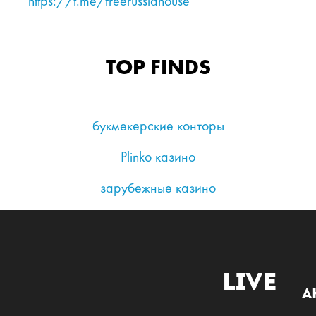
https://t.me/freerussiahouse
TOP FINDS
букмекерские конторы
Plinko казино
зарубежные казино
Live
А