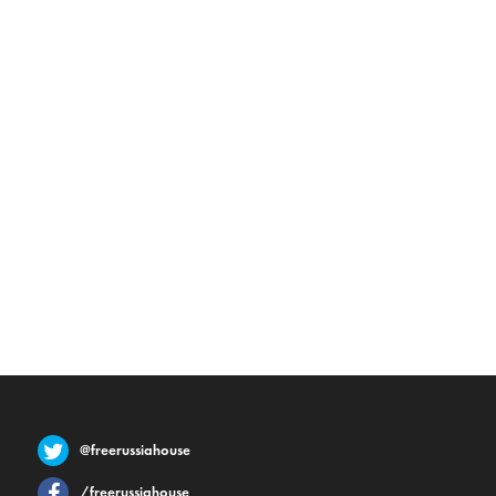
@freerussiahouse
/freerussiahouse