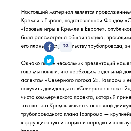
Настоящий материал является продолжением
Кремля в Европе, подготовленной Фондом «С
«Газовые игры в Кремле в Европе», опублик
была рассмотрена общая тактика, проводима
его планы по строительству трубопровода, э
23
Однако после нескольких презентаций нашег
года мы поняли, что необходим отдельный д
аспектам «Северного потока 2». Газпром и 
получить дивиденды от «Северного потока 2»
чисто коммерческого проекта, который прине
такова, что Кремль является основной движ
трубопроводного плана Газпрома — крупне
коррупционную историю и нередко используе