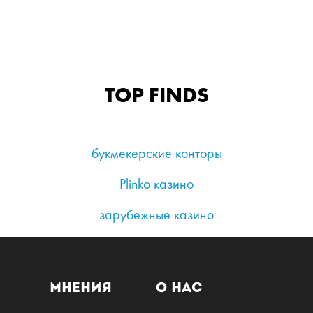
TOP FINDS
букмекерские конторы
Plinko казино
зарубежные казино
Мнения
О нас