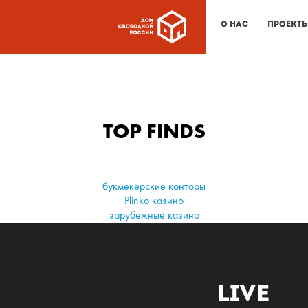
О нас
Проект
TOP FINDS
букмекерские конторы
Plinko казино
зарубежные казино
Live