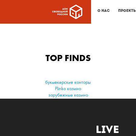
О нас
Проект
TOP FINDS
букмекерские конторы
Plinko казино
зарубежные казино
Live