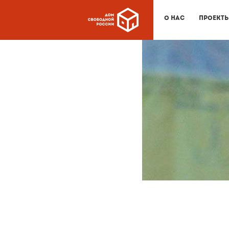
О нас
Проект