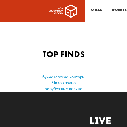
О нас
Проект
TOP FINDS
букмекерские конторы
Plinko казино
зарубежные казино
Live