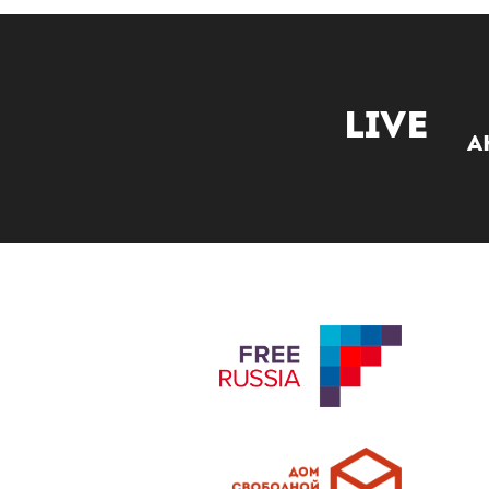
Live
А