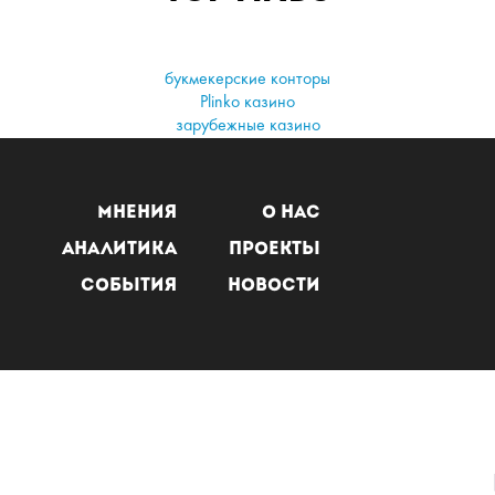
букмекерские конторы
Plinko казино
зарубежные казино
Мнения
О нас
Аналитика
Проекты
События
Новости