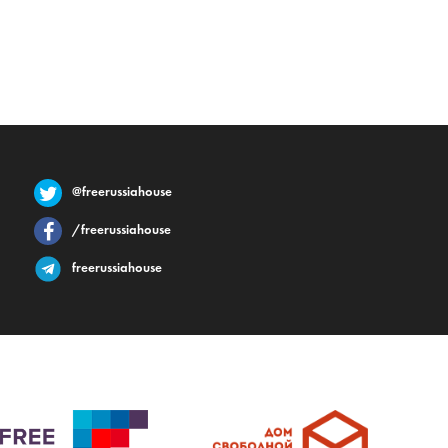
@freerussiahouse
/freerussiahouse
freerussiahouse