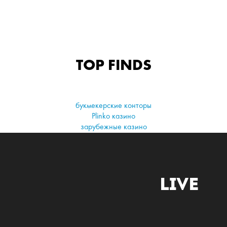
TOP FINDS
букмекерские конторы
Plinko казино
зарубежные казино
Live