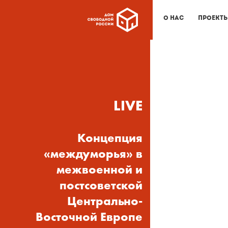
О нас
Проект
LIVE
Концепция
«междуморья» в
межвоенной и
постсоветской
Центрально-
Восточной Европе