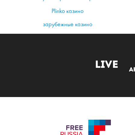
Plinko казино
зарубежные казино
Live
А