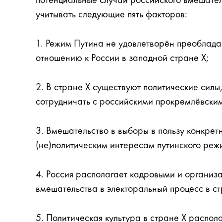
потенциальные случаи российского вмешател
учитывать следующие пять факторов:
1. Режим Путина не удовлетворён преоблад
отношению к России в западной стране X;
2. В стране X существуют политические силы
сотрудничать с российскими прокремлёвски
3. Вмешательство в выборы в пользу конкрет
(не)политическим интересам путинского режи
4. Россия располагает кадровыми и органи
вмешательства в электоральный процесс в ст
5. Политическая культура в стране X распол