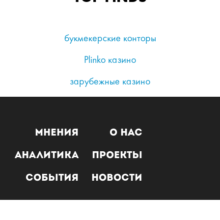
букмекерские конторы
Plinko казино
зарубежные казино
Мнения
О нас
Аналитика
Проекты
События
Новости