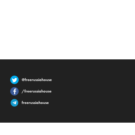
@freerussiahouse
/freerussiahouse
freerussiahouse