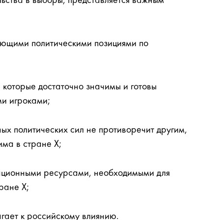
ьства в выборы, представляется важным
ающими политическими позициями по
, которые достаточно значимы и готовы
ми игроками;
ных политических сил не противоречит другим,
ма в стране X;
зационными ресурсами, необходимыми для
ране X;
агает к российскому влиянию.