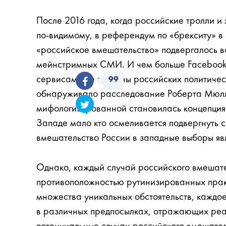
После 2016 года, когда российские тролли 
по-видимому, в референдум по «брекситу» 
«российское вмешательство» подвергалось в
мейнстримных СМИ. И чем больше Facebook и
сервисами со стороны российских политичес
99
обнаруживало расследование Роберта Мюл
мифологизированной становилась концепция 
Западе мало кто осмеливается подвергнуть 
вмешательство России в западные выборы я
Однако, каждый случай российского вмешате
противоположностью рутинизированных практ
множества уникальных обстоятельств, каждое
в различных предпосылках, отражающих реа