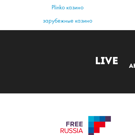
Plinko казино
зарубежные казино
Live
А