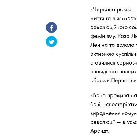
«Червона роза» –
життя та діяльност
революційного соц
фемінізму. Роза Л
Леніна та долала 
активною суспільно
ставилися серйозн
оповіді про політи
образів Першої сві
«Вона прожила над
боці, і спостеріг
виродження комуні
революції — в усь
Арендт.