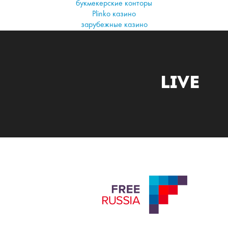
букмекерские конторы
Plinko казино
зарубежные казино
Live