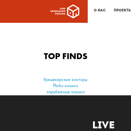
Corruption-Pipeline-web-3.pdf
О нас
Проект
TOP FINDS
букмекерские конторы
Plinko казино
зарубежные казино
Live